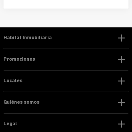
aprovecha la fuerza del viento y que, si se utiliza
correctamente, mejorará tu calidad de vida y te permitirá
ahorrar en la factura de la luz.
Habitat Inmobiliaria
Promociones
Locales
Quiénes somos
Legal