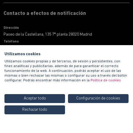
Contacto a efectos de notificación
Dirección
Paseo de la Castellana, 135 7ª planta 28020 Madrid
Teléfono
900 100 420
Utilizamos cookies
Correo electronico
Utilizamos cookies propias y de terceros, de sesión y persistentes, con
informacion@habitat.es
fines analíticas y publicitarias, además de para garantizar el correcto
Territoriales
funcionamiento de la web. A continuación, podrás aceptar el uso de las
mismas o bien rechazar las mismas o configurar su uso a través del botón
configurar. Podrás encontrar más información en la
Política de cookies
Aceptar todo
Configuración de cookies
Rechazar todo
Copyright © 2021 PROMOCIONES HABITAT S.A.