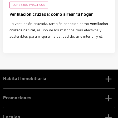
CONSEJOS PRÁCTICOS
Ventilación cruzada: cómo airear tu hogar
La ventilación cruzada, también conocida como
ventilación
cruzada natural
, es uno de los métodos más efectivos y
sostenibles para mejorar la calidad del aire interior y el
confort térmico en edificios y viviendas. Un sistema que
aprovecha la fuerza del viento y que, si se utiliza
correctamente, mejorará tu calidad de vida y te permitirá
ahorrar en la factura de la luz.
Habitat Inmobiliaria
Promociones
Locales