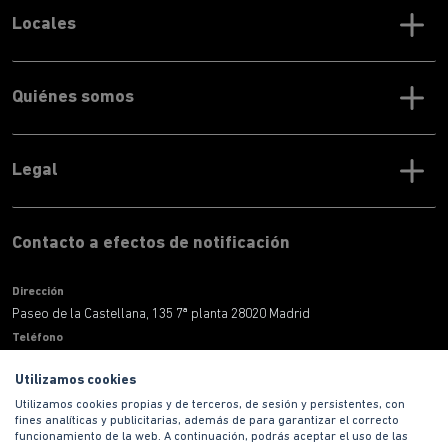
Locales
Quiénes somos
Legal
Contacto a efectos de notificación
Dirección
Paseo de la Castellana, 135 7ª planta 28020 Madrid
Teléfono
900 100 420
Utilizamos cookies
Correo electronico
Utilizamos cookies propias y de terceros, de sesión y persistentes, con
informacion@habitat.es
fines analíticas y publicitarias, además de para garantizar el correcto
Territoriales
funcionamiento de la web. A continuación, podrás aceptar el uso de las