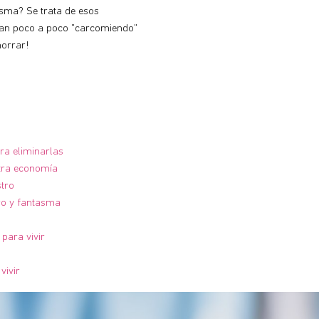
asma? Se trata de esos
an poco a poco "carcomiendo"
horrar!
ra eliminarlas
tra economía
stro
ro y fantasma
para vivir
vivir