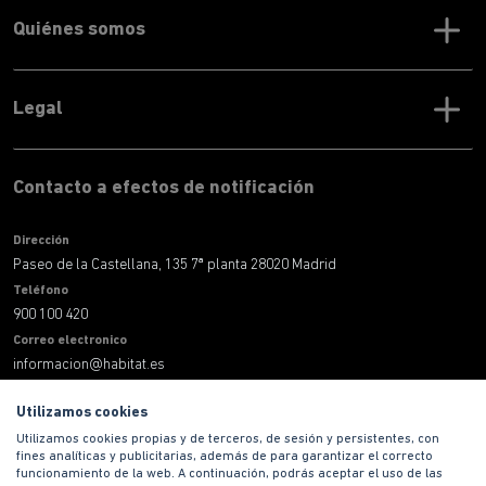
Quiénes somos
Legal
Contacto a efectos de notificación
Dirección
Paseo de la Castellana, 135 7ª planta 28020 Madrid
Teléfono
900 100 420
Correo electronico
informacion@habitat.es
Territoriales
Utilizamos cookies
Utilizamos cookies propias y de terceros, de sesión y persistentes, con
fines analíticas y publicitarias, además de para garantizar el correcto
funcionamiento de la web. A continuación, podrás aceptar el uso de las