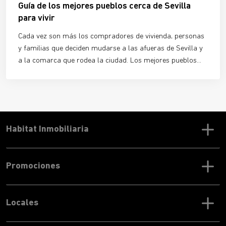
Guía de los mejores pueblos cerca de Sevilla
para vivir
Cada vez son más los compradores de vivienda, personas
y familias que deciden mudarse a las afueras de Sevilla y
a la comarca que rodea la ciudad. Los mejores pueblos
cerca de Sevilla para vivir son
lugares amables, tranquilos
y muy bien conectados
con el centro histórico y con todos
los servicios necesarios, además de contar con una
riqueza patrimonial e histórica envidiable.
Habitat Inmobiliaria
Promociones
Locales