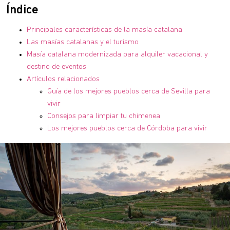
Índice
Principales características de la masía catalana
Las masías catalanas y el turismo
Masía catalana modernizada para alquiler vacacional y
destino de eventos
Artículos relacionados
Guía de los mejores pueblos cerca de Sevilla para
vivir
Consejos para limpiar tu chimenea
Los mejores pueblos cerca de Córdoba para vivir