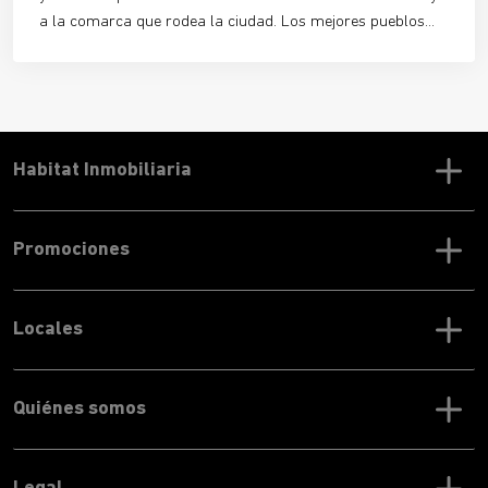
a la comarca que rodea la ciudad. Los mejores pueblos
cerca de Sevilla para vivir son
lugares amables, tranquilos
y muy bien conectados
con el centro histórico y con todos
los servicios necesarios, además de contar con una
riqueza patrimonial e histórica envidiable.
Habitat Inmobiliaria
Promociones
Locales
Quiénes somos