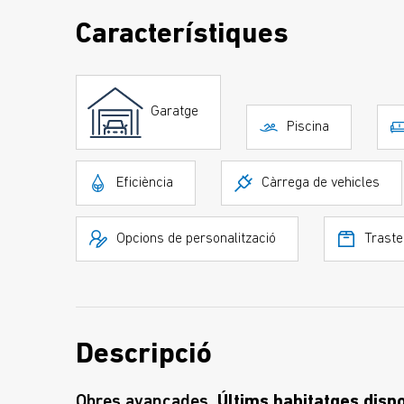
Característiques
Garatge
Piscina
Eficiència
Càrrega de vehicles
Opcions de personalització
Traste
Descripció
Obres avançades
. Últims habitatges disp