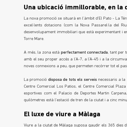
Una ubicació immillorable, en la 
La nova promoció se situarà en l’àmbit d’El Pato - La T
excel·lents dotacions (com la Nova Passarel·la del R
desenvolupament immobiliari que està experimentant i e
Torre Mare.
A més, la zona està
perfectament connectada
, tant per
amb el seu proper accés a l’A-7, a l’A-45 i a la circumv
noves connexions a peu, que permeten recórrer tot el pas
La promoció
disposa de tots els serveis
necessaris a la 
Centre Comercial Los Patios, el Centre Comercial Plaza
esportives com el Palacio de Deportes Martin Carpena,
quilòmetres està l’estació de tren de la ciutat i a cinc mi
El luxe de viure a Màlaga
Viure a la ciutat de Màlaga suposa gaudir els 365 dies de