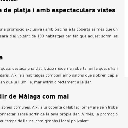
a de platja i amb espectaculars vistes
en una promoció exclusiva i amb piscina a la coberta és més que un
osarà d’al voltant de 100 habitatges per fer que aquest somni es
a
s quals destaca una distribució moderna i oberta, en la qual s’han
pietaris. Així, els habitatges compten amb salons que s’obren cap a
n que la llum i el mar entrin directament a la llar.
udir de Màlaga com mai
zones comunes. Així, a la coberta d’Habitat TorreMare se’n troba
connectar sense sortir de la teva pròpia llar. A més, la promoció
eu temps de lleure, com gimnàs i local polivalent.