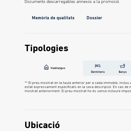
Documents descarregables annexos a la promoció.
Memòria de qualitats
Dossier
Tipologies
Habitatges
Dormitoris
Banys
** El preu mostrat en la taula anterior per a cada immoble, inclo
estat expressament especificats en la seva descripció. En cas de no
mostrat anteriorment. El preu mostrat ho és sense incloure imposto
Ubicació