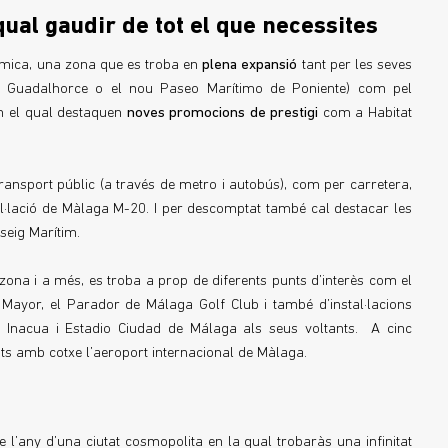
qual gaudir de tot el que necessites
érmica, una zona que es troba en
plena expansió
tant per les seves
iu Guadalhorce o el nou Paseo Marítimo de Poniente) com pel
n el qual destaquen
noves promocions de prestigi
com a Habitat
 transport públic (a través de metro i autobús), com per carretera,
al·lació de Màlaga M-20. I per descomptat també cal destacar les
seig Marítim.
zona i a més, es troba a prop de diferents punts d’interès com el
 Mayor, el Parador de Málaga Golf Club i també d’instal·lacions
 Inacua i Estadio Ciudad de Málaga als seus voltants. A cinc
nuts amb cotxe l’aeroport internacional de Màlaga.
 l’any d’una ciutat cosmopolita en la qual trobaràs una infinitat