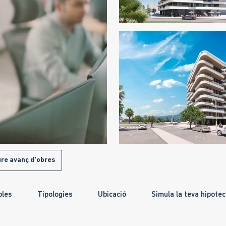
re avanç d'obres
bles
Tipologies
Ubicació
Simula la teva hipote