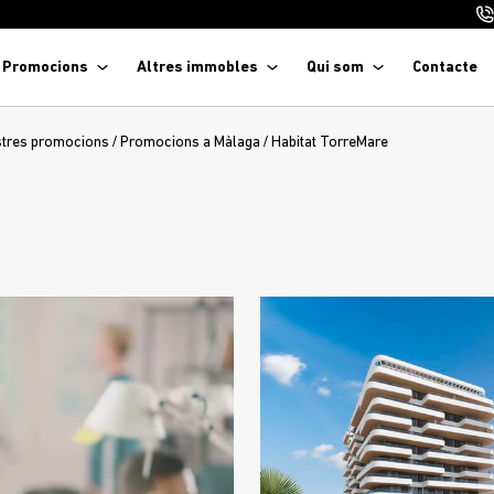
Promocions
Altres immobles
Qui som
Contacte
stres promocions
/
Promocions a Màlaga
/
Habitat TorreMare