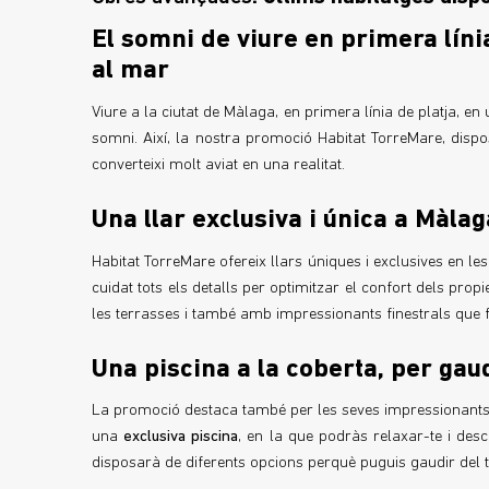
El somni de viure en primera líni
al mar
Viure a la ciutat de Màlaga, en primera línia de platja, 
somni. Així, la nostra promoció Habitat TorreMare, disp
converteixi molt aviat en una realitat.
Una llar exclusiva i única a Màlag
Habitat TorreMare ofereix llars úniques i exclusives en le
cuidat tots els detalls per optimitzar el confort dels pro
les terrasses i també amb impressionants finestrals que fa
Una piscina a la coberta, per ga
La promoció destaca també per les seves impressionants 
una
exclusiva piscina
, en la que podràs relaxar-te i des
disposarà de diferents opcions perquè puguis gaudir del t