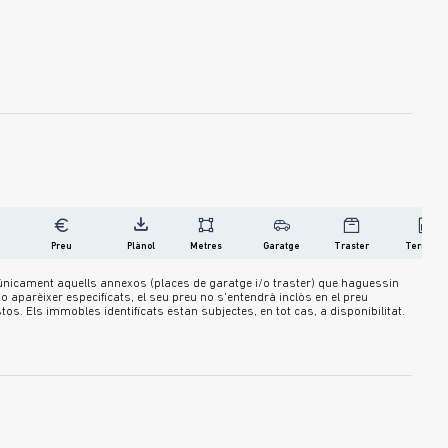
Preu
Plànol
Metres
Garatge
Traster
Terrassa
u únicament aquells annexos (places de garatge i/o traster) que haguessin
 aparèixer especificats, el seu preu no s'entendrà inclòs en el preu
s. Els immobles identificats estan subjectes, en tot cas, a disponibilitat.