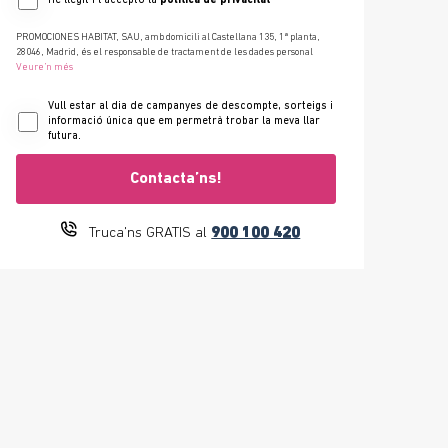
He llegit i l'accepto la
política de privacitat
PROMOCIONES HABITAT, SAU, amb domicili al Castellana 135, 1ª planta,
28046, Madrid, és el responsable de tractament de les dades personal
Veure’n més
Vull estar al dia de campanyes de descompte, sorteigs i
informació única que em permetrà trobar la meva llar
futura.
Contacta’ns!
900 100 420
Truca'ns GRATIS al