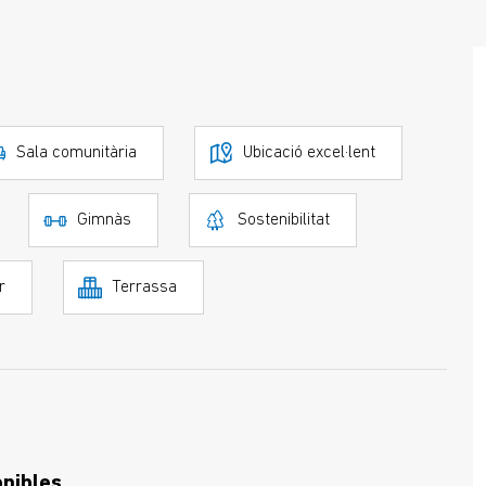
Sala comunitària
Ubicació excel·lent
Gimnàs
Sostenibilitat
r
Terrassa
onibles.