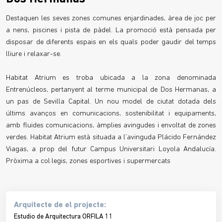
Destaquen les seves zones comunes enjardinades, àrea de joc per
a nens, piscines i pista de pàdel. La promoció està pensada per
disposar de diferents espais en els quals poder gaudir del temps
lliure i relaxar-se.
Habitat Atrium es troba ubicada a la zona denominada
Entrenúcleos, pertanyent al terme municipal de Dos Hermanas, a
un pas de Sevilla Capital. Un nou model de ciutat dotada dels
últims avanços en comunicacions, sostenibilitat i equipaments,
amb fluides comunicacions, àmplies avingudes i envoltat de zones
verdes. Habitat Atrium està situada a l’avinguda Plácido Fernández
Viagas, a prop del futur Campus Universitari Loyola Andalucía.
Pròxima a col·legis, zones esportives i supermercats
Arquitecte de el projecte:
Estudio de Arquitectura ORFILA 11