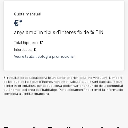
Quota mensual
€*
anys amb un tipus d’interès fix de
% TIN
Total hipoteca:
€*
Interessos:
€
Veure taula tipologia promocions
​​El resultat de la calculadora té un caràcter orientatiu i no vinculant. L’import
de les quotes i el tipus d’interès han estat calculats utilitzant capitals i tipus
d’interès orientatius, per la qual cosa poden variar en funció de la comunitat
autònoma i del preu de l’habitatge. Per al dictamen final, remet la informació
completa a l’entitat financera.