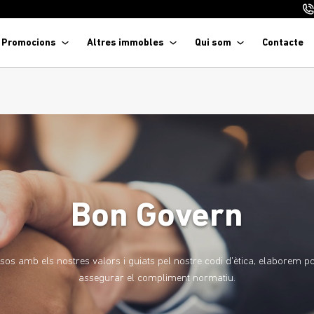
Promocions
Altres immobles
Qui som
Contacte
Bon Govern
 amb els nostres valors i guiats pel nostre codi d'ètica, elaborem po
assegurar el compliment normatiu.