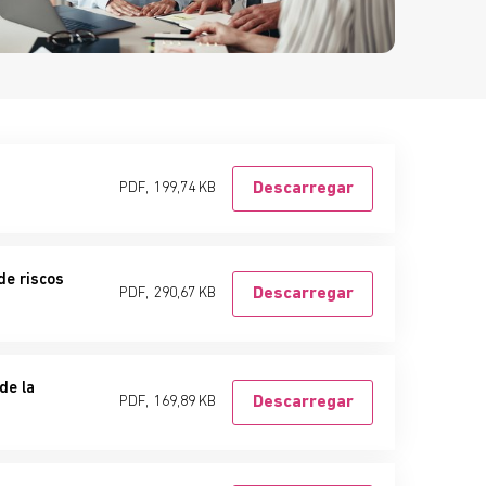
PDF,
199,74 KB
Descarregar
de riscos
PDF,
290,67 KB
Descarregar
de la
PDF,
169,89 KB
Descarregar