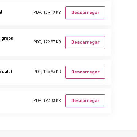
l
PDF,
159,13 KB
Descarregar
b grups
PDF,
172,87 KB
Descarregar
i salut
PDF,
155,96 KB
Descarregar
PDF,
192,33 KB
Descarregar