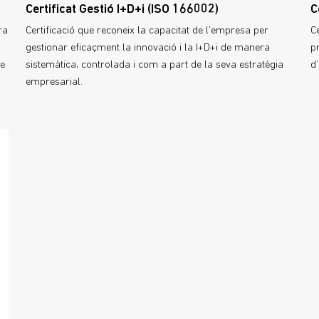
Certificat Gestió I+D+i (ISO 166002)
C
ra
Certificació que reconeix la capacitat de l’empresa per
C
gestionar eficaçment la innovació i la I+D+i de manera
p
de
sistemàtica, controlada i com a part de la seva estratègia
d’
empresarial.