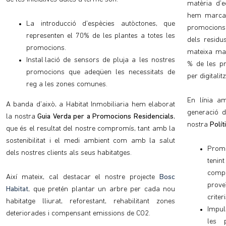
matèria d'e
hem marcat 
La introducció d'espècies autòctones, que
promocions
representen el 70% de les plantes a totes les
dels residu
promocions.
mateixa man
Instal·lació de sensors de pluja a les nostres
% de les p
promocions que adeqüen les necessitats de
per digitali
reg a les zones comunes.
En línia am
A banda d'això, a Habitat Inmobiliaria hem elaborat
generació d
la nostra
Guia Verda per a Promocions Residencials
,
nostra
Polít
que és el resultat del nostre compromís, tant amb la
sostenibilitat i el medi ambient com amb la salut
Prom
dels nostres clients als seus habitatges.
tenin
comp
Així mateix, cal destacar el nostre projecte
Bosc
prove
Habitat
, que pretén plantar un arbre per cada nou
criter
habitatge lliurat, reforestant, rehabilitant zones
Impul
deteriorades i compensant emissions de CO2.
les 