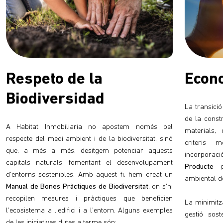
Respeto de la
Econo
Biodiversidad
La transici
de la const
A Habitat Inmobiliaria no apostem només pel
materials,
respecte del medi ambient i de la biodiversitat, sinó
criteris 
que, a més a més, desitgem potenciar aquests
incorporaci
capitals naturals fomentant el desenvolupament
Producte
ga
d'entorns sostenibles. Amb aquest fi, hem creat un
ambiental d
Manual de Bones Pràctiques de Biodiversitat
, on s'hi
recopilen mesures i pràctiques que beneficien
La minimitz
l'ecosistema a l'edifici i a l'entorn. Alguns exemples
gestió sost
de les iniciatives dutes a terme són: