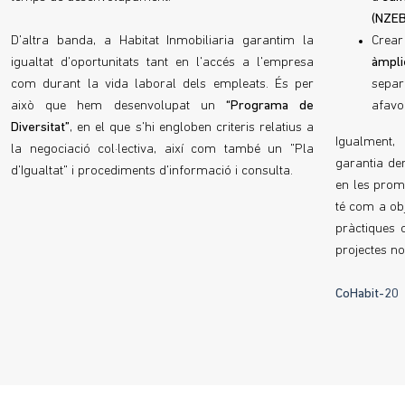
(NZEB
D'altra banda, a Habitat Inmobiliaria garantim la
Crea
igualtat d'oportunitats tant en l'accés a l'empresa
àmpli
com durant la vida laboral dels empleats. És per
separ
això que hem desenvolupat un
“Programa de
afavo
Diversitat”
, en el que s'hi engloben criteris relatius a
Igualment,
la negociació col·lectiva, així com també un "Pla
garantia de
d'Igualtat" i procediments d'informació i consulta.
en les prom
té com a ob
pràctiques 
projectes no
CoHabit-20