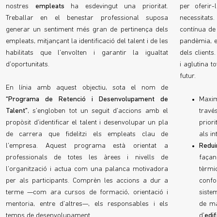
nostres
empleats
ha esdevingut una prioritat.
per oferir
Treballar en el benestar professional suposa
necessitats
generar un sentiment més gran de pertinença dels
contínua de
empleats, mitjançant la identificació del talent i de les
pandèmia, es
habilitats que l'envolten i garantir la igualtat
dels clients
d'oportunitats.
i aglutina t
futur.
En línia amb aquest objectiu, sota el nom de
“Programa de Retenció i Desenvolupament de
Maxim
Talent”
, s'engloben tot un seguit d'accions amb el
trav
propòsit d'identificar el talent i desenvolupar un pla
priori
de carrera que fidelitzi els empleats clau de
als in
l'empresa. Aquest programa està orientat a
Redu
professionals de totes les àrees i nivells de
façan
l'organització i actua com una palanca motivadora
tèrmi
per als participants. Comprèn les accions a dur a
confor
terme —com ara cursos de formació, orientació i
siste
mentoria, entre d'altres—, els responsables i els
de ma
temps de desenvolupament.
d'
edi