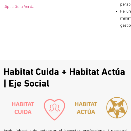
persp
Díptic Guia Verda
Fe un
mini
gesti
Habitat Cuida + Habitat Actúa
| Eje Social