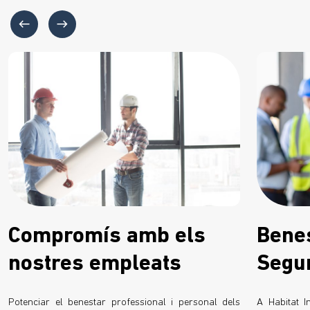
Compromís amb els
Benes
nostres empleats
Segur
Potenciar el benestar professional i personal dels
A Habitat I