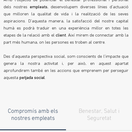
Amb l'objectiu de potenciar el benestar professional i personal
dels nostres
empleats
, desenvolupem diverses línies d'actuació
que milloren la qualitat de vida i la realització de les seves
aspiracions. D'aquesta manera, la satisfacció del nostre capital
humà es podrà traduir en una experiència millor en totes les
etapes de la relació amb el
client
. Així mirem de connectar amb la
part més humana, on les persones es troben al centre.
Des d'aquesta perspectiva social, som conscients de l'impacte que
genera la nostra activitat i, per això, en aquest apartat
aprofundirem també en les accions que emprenem per perseguir
aquesta
petjada social
.
Compromís amb els
Benestar, Salut i
nostres empleats
Seguretat