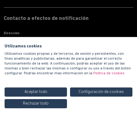
Contacto a efectos de notificación
Dirección
Paseo de la Castellana, 135 7ª planta 28020 Madrid
Utilizamos cookies
Teléfono
Utilizamos cookies propias y de terceros, de sesión y persistentes, con
900 100 420
fines analíticas y publicitarias, además de para garantizar el correcto
Correo electronico
funcionamiento de la web. A continuación, podrás aceptar el uso de las
informacion@habitat.es
mismas o bien rechazar las mismas o configurar su uso a través del botón
configurar. Podrás encontrar más información en la
Política de cookies
Territoriales
Aceptar todo
Configuración de cookies
Llámanos GRATIS al
900
Rechazar todo
100 420
Copyright © 2021 PROMOCIONES HABITAT S.A.