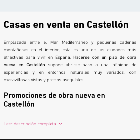
para quienes buscan
confort, luminosidad y
vivienda
diseño con carácter
. Con las obras en
comercia
marcha, este proyecto ya es una
realidad
una
rea
Casas en venta en Castellón
tangible
para futuros propietarios que
pueden 
desean planificar su nuevo hogar.
mientras
Emplazada entre el Mar Mediterráneo y pequeñas cadenas
montañosas en el interior, esta es una de las ciudades más
atractivas para vivir en España.
Hacerse con un piso de obra
nueva en Castellón
supone abrirse paso a una infinidad de
experiencias y en entornos naturales muy variados, con
maravillosas vistas y precios asequibles.
Promociones de obra nueva en
Castellón
Castellón es una ciudad costera ubicada al este de España, ronda
los 170.000 habitantes y actualmente, experimenta cierto
Leer descripción completa
crecimiento como consecuencia de su desarrollo económico
,
tanto industrial como turístico.