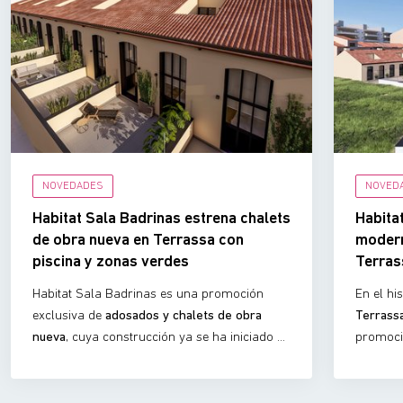
NOVEDADES
NOVED
Habitat Sala Badrinas estrena chalets
Habita
de obra nueva en Terrassa con
modern
piscina y zonas verdes
Terras
Habitat Sala Badrinas es una promoción
En el hi
exclusiva de
adosados y chalets de obra
Terrass
nueva
, cuya construcción ya se ha iniciado en
promoc
el histórico barrio del
Segle XX de Terrassa
.
construc
La urbanización ofrece
10 viviendas
para qu
adosadas
de 3 dormitorios y 3 baños, ideales
moderno 