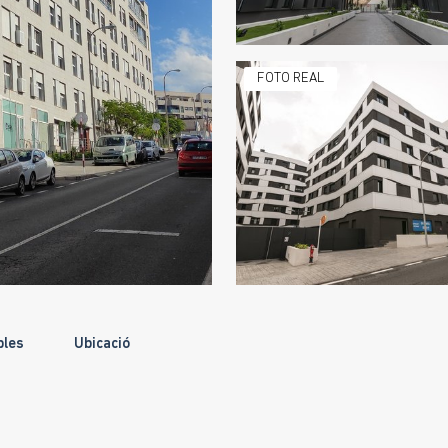
FOTO REAL
bles
Ubicació