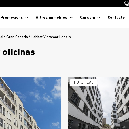
Promocions
Altres immobles
Qui som
Contacte
als Gran Canaria
/
Habitat Vistamar Locals
 oficinas
FOTO REAL