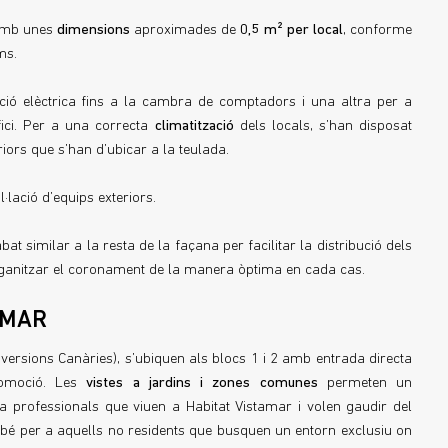
s amb unes
dimensions
aproximades de
0,5 m² per local
, conforme
ms.
ació elèctrica fins a la cambra de comptadors i una altra per a
fici. Per a una correcta
climatització
dels locals, s’han disposat
riors que s’han d’ubicar a la teulada.
·lació d’equips exteriors.
t similar a la resta de la façana per facilitar la distribució dels
organitzar el coronament de la manera òptima en cada cas.
AMAR
versions Canàries), s’ubiquen als blocs 1 i 2 amb entrada directa
romoció. Les
vistes a jardins i zones comunes
permeten un
 professionals que viuen a Habitat Vistamar i volen gaudir del
també per a aquells no residents que busquen un entorn exclusiu on