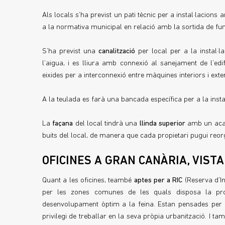
Als locals s’ha previst un pati tècnic per a instal·lacion
a la normativa municipal en relació amb la sortida de fu
S’ha previst una
canalització
per local per a la instal·l
l’aigua, i es lliura amb connexió al sanejament de l’edi
eixides per a interconnexió entre màquines interiors i exte
A la teulada es farà una bancada específica per a la instal
La
façana
del local tindrà una
llinda superior
amb un acaba
buits del local, de manera que cada propietari pugui re
OFICINES A GRAN CANÀRIA, VIST
Quant a les oficines, teambé
aptes per a RIC
(Reserva d’In
per les zones comunes de les quals disposa la p
desenvolupament òptim a la feina. Estan pensades per a
privilegi de treballar en la seva pròpia urbanització. I 