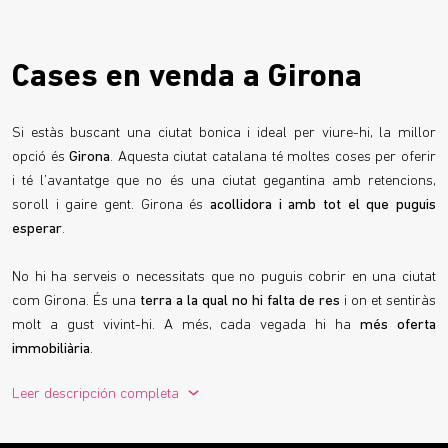
Cases en venda a Girona
Si estàs buscant una ciutat bonica i ideal per viure-hi, la millor
opció és
Girona
. Aquesta ciutat catalana té moltes coses per oferir
i té l’avantatge que no és una ciutat gegantina amb retencions,
soroll i gaire gent. Girona és
acollidora i amb tot el que puguis
esperar
.
No hi ha serveis o necessitats que no puguis cobrir en una ciutat
com Girona. És una
terra a la qual no hi falta de res
i on et sentiràs
molt a gust vivint-hi. A més, cada vegada hi ha
més oferta
immobiliària
.
Leer descripción completa
Amb aquest augment d’oferta d’habitatge, Girona s’ha convertit en
tot un atractiu per comprar-hi una casa.