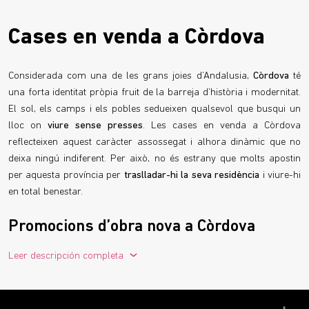
Cases en venda a Còrdova
Considerada com una de les grans joies d’Andalusia,
Còrdova
té
una forta identitat pròpia fruit de la barreja d’història i modernitat.
El sol, els camps i els pobles sedueixen qualsevol que busqui un
lloc on
viure sense presses
. Les cases en venda a Còrdova
reflecteixen aquest caràcter assossegat i alhora dinàmic que no
deixa ningú indiferent. Per això, no és estrany que molts apostin
per aquesta província per
traslladar-hi la seva residència
i viure-hi
en total benestar.
Promocions d’obra nova a Còrdova
Les promocions d’obra nova a Còrdova ofereixen solucions
Leer descripción completa
adaptades a tota mena de
necessitats
i
estils de vida
, i es fusionen
amb l’essència cordovesa de color i llum. Aquest racó andalús
presenta veritables encants que no deixen indiferent ningú. D’una