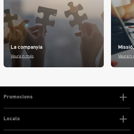
La companyia
Missió,
Veure’n més
Veure’n
Promocions
Locals