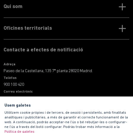
Qui som
Oficines territorials
Contacte a efectes de notificació
Adreça
Paseo de la Castellana, 135 7ª planta 28020 Madrid.
Telèfon
900 100 420
Correu electrònic
informacion@habitat.es
Usem galetes
Legal
Utilitzem cookie pròpies i de tercers, de sessió i persistents, amb finalitats
analítiques i publicitàries, a més de garantir el correcte funcionament de la
web. A continuació, podràs acceptar-ne l'ús o bé rebutjar-les o configurar-
ne l'ús a través del botó configurar. Podràs trobar més informació a la
Política de galetes