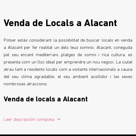
Venda de Locals a Alacant
Potser estàs considerant la possibilitat de buscar locals en venda
a Alacant per fer realitat un dels teus somnis. Alacant, coneguda
pel seu encant mediterrani, platges de somni i rica cultura, es
presenta com un lloc ideal per emprendre un nou negoci. La ciutat
atrau tant a residents locals com a visitants internacionals a causa
del seu clima agradable, el seu ambient acollidor i les seves
nombroses atraccions.
Venda de locals a Alacant
Alacant destaca per la integració harmònica dels seus edificis amb
l'entorn marítim. La ciutat té una àmplia oferta turística, rebent
Leer descripción completa
visitants de diverses parts d'Espanya i de l'estranger. Cada any,
nombrosos turistes exploren la regió, gaudint del turisme costaner