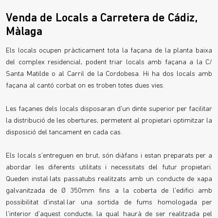
Venda de Locals a Carretera de Cádiz,
Màlaga
Els locals ocupen pràcticament tota la façana de la planta baixa
del complex residencial, podent triar locals amb façana a la C/
Santa Matilde o al Carril de la Cordobesa. Hi ha dos locals amb
façana al cantó corbat on es troben totes dues vies.
Les façanes dels locals disposaran d'un dinte superior per facilitar
la distribució de les obertures, permetent al propietari optimitzar la
disposició del tancament en cada cas.
Els locals s'entreguen en brut, són diàfans i estan preparats per a
abordar les diferents utilitats i necessitats del futur propietari.
Queden instal·lats passatubs realitzats amb un conducte de xapa
galvanitzada de Ø 350mm fins a la coberta de l'edifici amb
possibilitat d'instal·lar una sortida de fums homologada per
l'interior d'aquest conducte, la qual haurà de ser realitzada pel