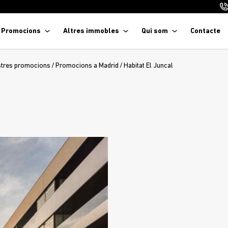
Promocions
Altres immobles
Qui som
Contacte
stres promocions
/
Promocions a Madrid
/
Habitat El Juncal