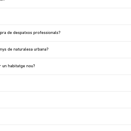
mpra de despatxos professionals?
enys de naturalesa urbana?
 un habitatge nou?