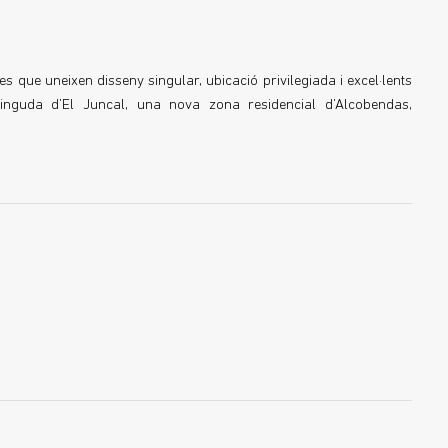
s que uneixen disseny singular, ubicació privilegiada i excel·lents
avinguda d’El Juncal, una nova zona residencial d’Alcobendas,