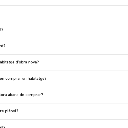
l?
nt?
bitatge d'obra nova?
 en comprar un habitatge?
tora abans de comprar?
re plànol?
ol?