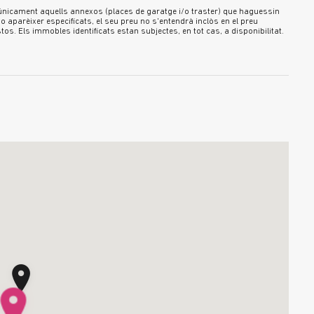
u únicament aquells annexos (places de garatge i/o traster) que haguessin
 aparèixer especificats, el seu preu no s'entendrà inclòs en el preu
s. Els immobles identificats estan subjectes, en tot cas, a disponibilitat.