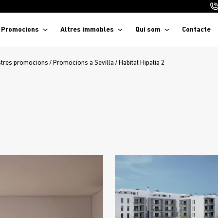
Promocions
Altres immobles
Qui som
Contacte
stres promocions
/
Promocions a Sevilla
/
Habitat Hipatia 2