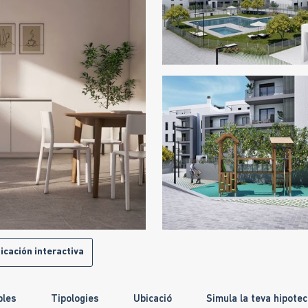
icación interactiva
bles
Tipologies
Ubicació
Simula la teva hipote