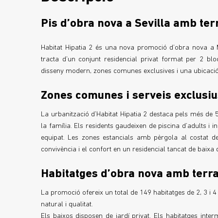
Pis d’obra nova a Sevilla amb te
Habitat Hipatia 2 és una nova promoció d’obra nova a Ma
tracta d’un conjunt residencial privat format per 2 blo
disseny modern, zones comunes exclusives i una ubicació 
Zones comunes i serveis exclusiu
La urbanització d’Habitat Hipatia 2 destaca pels més de 
la família. Els residents gaudeixen de piscina d’adults i i
equipat. Les zones estancials amb pèrgola al costat de 
convivència i el confort en un residencial tancat de baixa d
Habitatges d’obra nova amb terras
La promoció ofereix un total de 149 habitatges de 2, 3 i 
natural i qualitat.
Els baixos disposen de jardí privat. Els habitatges inter