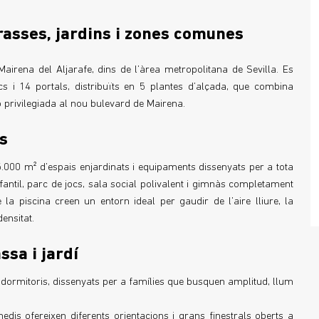
rrasses, jardins i zones comunes
irena del Aljarafe, dins de l’àrea metropolitana de Sevilla. Es
cs i 14 portals, distribuïts en 5 plantes d’alçada, que combina
privilegiada al nou bulevard de Mairena.
s
5.000 m² d’espais enjardinats i equipaments dissenyats per a tota
nfantil, parc de jocs, sala social polivalent i gimnàs completament
la piscina creen un entorn ideal per gaudir de l’aire lliure, la
ensitat.
sa i jardí
4 dormitoris, dissenyats per a famílies que busquen amplitud, llum
medis ofereixen diferents orientacions i grans finestrals oberts a