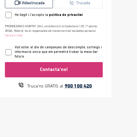
Videotrucada
Trucada
He llegit i l'accepto la
política de privacitat
PROMOCIONES HABITAT, SAU, amb domicili al Castellana 135, 1ª planta,
28046, Madrid, és el responsable de tractament de les dades personal
Veure’n més
Vull estar al dia de campanyes de descompte, sorteigs i
informació única que em permetrà trobar la meva llar
futura.
Contacta’ns!
900 100 420
Truca'ns GRATIS al