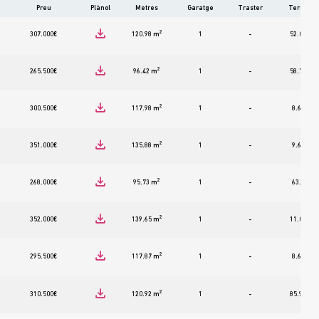
Preu
Plànol
Metres
Garatge
Traster
Terrassa
2
2
307.000
€
120.98 m
1
-
52.01 m
2
2
265.500
€
96.42 m
1
-
58.79 m
2
2
300.500
€
117.98 m
1
-
8.61 m
2
2
351.000
€
135.88 m
1
-
9.68 m
2
2
268.000
€
95.73 m
1
-
63.6 m
2
2
352.000
€
139.65 m
1
-
11.07 m
2
2
295.500
€
117.87 m
1
-
8.61 m
2
2
310.500
€
120.92 m
1
-
85.95 m