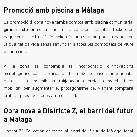
Promoció amb piscina a Màlaga
La promoció d´obra nova també compta amb
piscina
comunitària,
gimnàs exterior,
espai d´hort urbà, zona de mascotes i lockers de
paqueteria. Habitat Z1 Collection és un espai on podreu gaudir de
la qualitat de vida sense renunciar a totes les comoditats de viure
en una ciutat.
A la zona es contempla la incorporació d'innovacions
tecnològiques com a xarxa de fibra 5G, ascensors intel·ligents,
millores en sostenibilitat mitjançant energia renovable i en
mobilitat, per augmentar el protagonisme del vianant comptarà
amb àmplies avingudes amb carrils bici.
Obra nova a Districte Z, el barri del futur
a Màlaga
Habitat Z1 Collection es troba al barri del futur de Màlaga, ideal