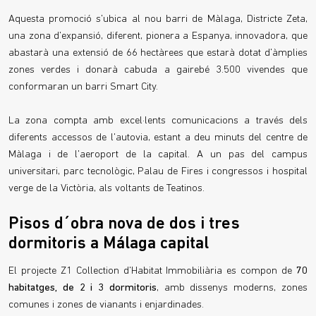
Aquesta promoció s'ubica al nou barri de Màlaga, Districte Zeta,
una zona d'expansió, diferent, pionera a Espanya, innovadora, que
abastarà una extensió de 66 hectàrees que estarà dotat d'àmplies
zones verdes i donarà cabuda a gairebé 3.500 vivendes que
conformaran un barri Smart City.
La zona compta amb excel·lents comunicacions a través dels
diferents accessos de l'autovia, estant a deu minuts del centre de
Màlaga i de l'aeroport de la capital. A un pas del campus
universitari, parc tecnològic, Palau de Fires i congressos i hospital
verge de la Victòria, als voltants de Teatinos.
Pisos d´obra nova de dos i tres
dormitoris a Málaga capital
El projecte Z1 Collection d'Habitat Immobiliària es compon de
70
habitatges, de 2 i 3 dormitoris
, amb dissenys moderns, zones
comunes i zones de vianants i enjardinades.