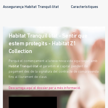
Assegurança Habitat Tranquil·litat
Característiques
Habitat Tranquil·litat - Sentir que
estem protegits - Habitat Z1
Collection
Perquè el començament a la teva nova vida sigui segur, amb
Habitat Tranquil·litat
et garantim el capital pendent de
pagament des de la signatura del contracte de compravenda
fins al lliurament de claus.
Descarrega aquí el dossier per a més informació.