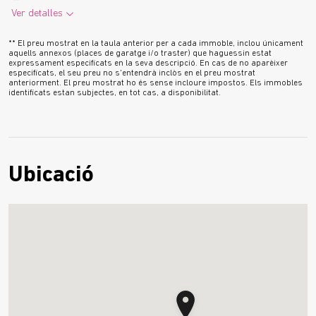
Ver detalles
2
110.5 m
2 Banys
1 Garatge
Veure’n més
** El preu mostrat en la taula anterior per a cada immoble, inclou únicament
2
1 Traster
13.3 m
Terrassa
aquells annexos (places de garatge i/o traster) que haguessin estat
expressament especificats en la seva descripció. En cas de no aparèixer
Plànol
especificats, el seu preu no s'entendrà inclòs en el preu mostrat
anteriorment. El preu mostrat ho és sense incloure impostos. Els immobles
identificats estan subjectes, en tot cas, a disponibilitat.
Ubicació