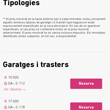
Tipologies
** El preu mostrat en la taula anterior per a cada immoble, inclou únicament
aquells annexos (places de garatge i/o traster) que haguessin estat
expressament especificats en la seva descripció. En cas de no aparèixer
especificats, el seu preu no s'entendrà inclòs en el preu mostrat
anteriorment. El preu mostrat ho és sense incloure impostos. Els immobles
identificats estan subjectes, en tot cas, a disponibilitat.
Garatges i trasters
15.500
GA--2-112
Reserva
Ver detalles
Veure’n més
17.000
GA--2-118
Reserva