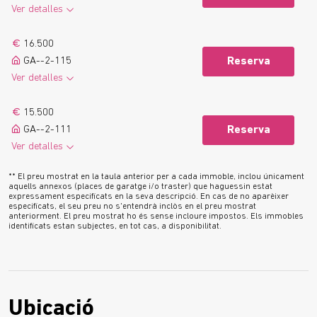
Ver detalles
Veure’n més
16.500
GA--2-115
Reserva
Ver detalles
Veure’n més
15.500
GA--2-111
Reserva
Ver detalles
Veure’n més
** El preu mostrat en la taula anterior per a cada immoble, inclou únicament
aquells annexos (places de garatge i/o traster) que haguessin estat
expressament especificats en la seva descripció. En cas de no aparèixer
especificats, el seu preu no s'entendrà inclòs en el preu mostrat
anteriorment. El preu mostrat ho és sense incloure impostos. Els immobles
identificats estan subjectes, en tot cas, a disponibilitat.
Ubicació