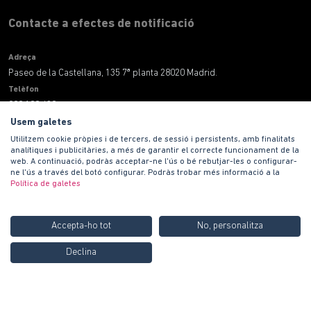
Contacte a efectes de notificació
Adreça
Paseo de la Castellana, 135 7ª planta 28020 Madrid.
Telèfon
900 100 420
Correu electrònic
Usem galetes
informacion@habitat.es
Utilitzem cookie pròpies i de tercers, de sessió i persistents, amb finalitats
analítiques i publicitàries, a més de garantir el correcte funcionament de la
web. A continuació, podràs acceptar-ne l'ús o bé rebutjar-les o configurar-
Legal
ne l'ús a través del botó configurar. Podràs trobar més informació a la
Política de galetes
Accepta-ho tot
No, personalitza
Truca'ns GRATIS al
900
Declina
100 420
Copyright © 2021 PROMOCIONES HABITAT, SA