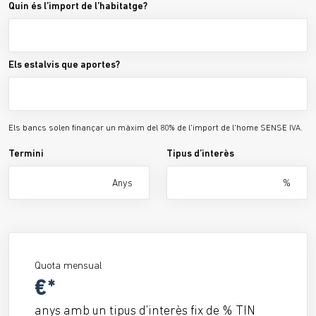
Quin és l’import de l’habitatge?
Els estalvis que aportes?
Els bancs solen finançar un màxim del 80% de l'import de l'home SENSE IVA.
Termini
Tipus d’interès
Anys
%
Quota mensual
€*
anys amb un tipus d’interès fix de
% TIN