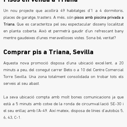
Pisos en venda a Triana
Un nou projecte que acollirà 49 habitatges d’1 a 4 dormitoris,
places de garatge, trasters. A més, són
pisos amb piscina privada a
Triana.
Que es caracteritza pel seu espectacular disseny localitzat
en planta coberta. Això et permetrà gaudir d’un refrescant bany
mentre gaudeixes d’unes meravelloses vistes. Sona bé, veritat?
Comprar pis a Triana, Sevilla
Aquesta nova promoció disposa d’una ubicació excel·lent, a 20
minuts a peu, del conegut carrer Betis o a 10 del Centre Comercial
Torre Sevilla. Una zona totalment consolidada on trobar tots els
serveis al seu abast.
La seva ubicació compta amb molt bones comunicacions ja que
està a 5 minuts amb cotxe de la ronda de circumval·lació SE-30 i
el seu enllaç amb l’A-49. Així mateix, disposa de línies d’autobús 5,
6, 43, C-1.