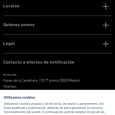
Locales
Quiénes somos
Legal
Contacto a efectos de notificación
Dirección
Paseo de la Castellana, 135 7ª planta 28020 Madrid
Teléfono
900 100 420
Utilizamos cookies
Correo electronico
Utilizamos cookies propias y de terceros, de sesión y persistentes, con
informacion@habitat.es
fines analíticas y publicitarias, además de para garantizar el correcto
Territoriales
funcionamiento de la web. A continuación, podrás aceptar el uso de las