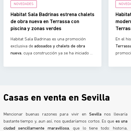
NOVEDADES
NOVED
Habitat Sala Badrinas estrena chalets
Habita
de obra nueva en Terrassa con
modern
piscina y zonas verdes
Terras
Habitat Sala Badrinas es una promoción
En el hi
exclusiva de
adosados y chalets de obra
Terrass
nueva
, cuya construcción ya se ha iniciado en
promoc
el histórico barrio del
Segle XX de Terrassa
.
construc
La urbanización ofrece
10 viviendas
para qu
adosadas
de 3 dormitorios y 3 baños, ideales
moderno 
para quienes buscan
confort, luminosidad y
vivienda
diseño con carácter
. Con las obras en
comercia
marcha, este proyecto ya es una
realidad
una
rea
Casas en venta en Sevilla
tangible
para futuros propietarios que
pueden 
desean planificar su nuevo hogar.
mientras
Mencionar buenas razones para vivir en
Sevilla
nos llevaría
bastante tiempo y, aun así, nos quedaríamos cortos. Es que
es una
ciudad sencillamente maravillosa
, que lo tiene todo: historia,