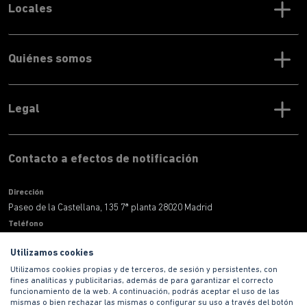
Locales
Quiénes somos
Legal
Contacto a efectos de notificación
Dirección
Paseo de la Castellana, 135 7ª planta 28020 Madrid
Teléfono
900 100 420
Utilizamos cookies
Correo electronico
Utilizamos cookies propias y de terceros, de sesión y persistentes, con
informacion@habitat.es
fines analíticas y publicitarias, además de para garantizar el correcto
Territoriales
funcionamiento de la web. A continuación, podrás aceptar el uso de las
mismas o bien rechazar las mismas o configurar su uso a través del botón