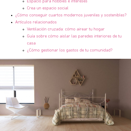
Espacio para hobbies e intereses
Crea un espacio social
¿Cómo conseguir cuartos modernos juveniles y sostenibles?
Artículos relacionados
Ventilación cruzada: cómo airear tu hogar
Guía sobre cómo aislar las paredes interiores de tu
casa
¿Cómo gestionar los gastos de tu comunidad?