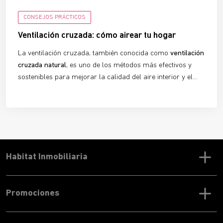
CONSEJOS PRÁCTICOS
Ventilación cruzada: cómo airear tu hogar
La ventilación cruzada, también conocida como
ventilación
cruzada natural
, es uno de los métodos más efectivos y
sostenibles para mejorar la calidad del aire interior y el
confort térmico en edificios y viviendas. Un sistema que
aprovecha la fuerza del viento y que, si se utiliza
correctamente, mejorará tu calidad de vida y te permitirá
ahorrar en la factura de la luz.
Habitat Inmobiliaria
Promociones