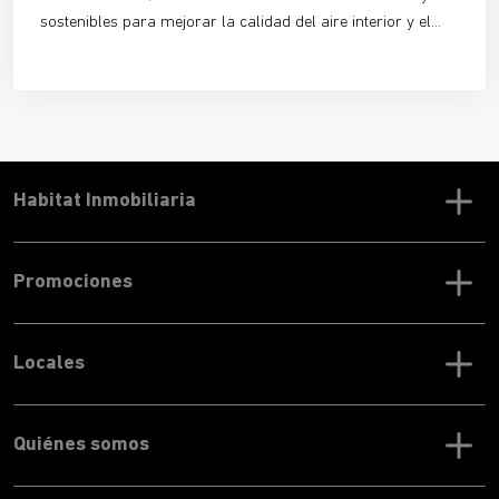
sostenibles para mejorar la calidad del aire interior y el
confort térmico en edificios y viviendas. Un sistema que
aprovecha la fuerza del viento y que, si se utiliza
correctamente, mejorará tu calidad de vida y te permitirá
ahorrar en la factura de la luz.
Habitat Inmobiliaria
Promociones
Locales
Quiénes somos