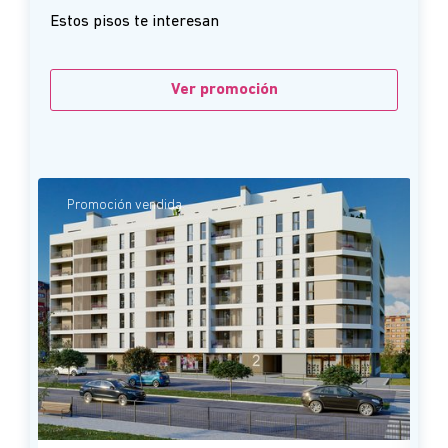
Estos pisos te interesan
Ver promoción
Promoción vendida
P
H