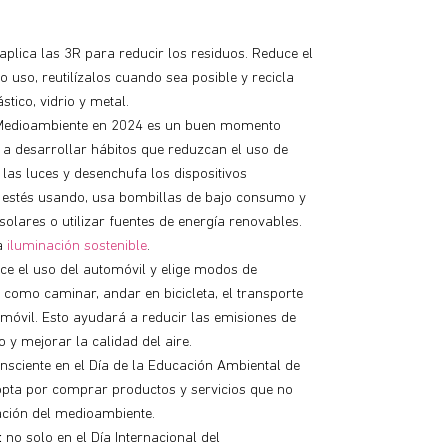
aplica las 3R para reducir los residuos. Reduce el
 uso, reutilízalos cuando sea posible y recicla
tico, vidrio y metal.
 Medioambiente en 2024 es un buen momento
a desarrollar hábitos que reduzcan el uso de
las luces y desenchufa los dispositivos
s estés usando, usa bombillas de bajo consumo y
solares o utilizar fuentes de energía renovables.
la
iluminación sostenible
.
uce el uso del automóvil y elige modos de
 como caminar, andar en bicicleta, el transporte
omóvil. Esto ayudará a reducir las emisiones de
 y mejorar la calidad del aire.
onsciente en el Día de la Educación Ambiental de
opta por comprar productos y servicios que no
ación del medioambiente.
:
no solo en el Día Internacional del