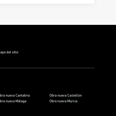
Nuevo San Lucas
se convierte en un auténtico valor
añadido. Más que un espacio para tu coche, estas
plazas representan
comodidad, seguridad y una
inversión inteligente
en una zona con alta
demanda y escasez de aparcamiento, donde vivir
cerca del
Bosque Urbano
y de las mejores
conexiones de la ciudad marca la diferencia.
apa del sitio
bra nueva Cantabria
Obra nueva Castellón
bra nueva Málaga
Obra nueva Murcia