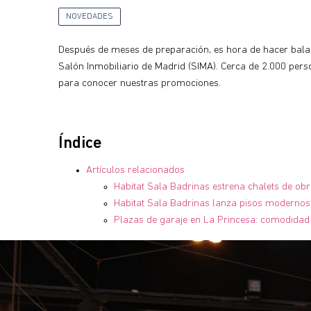
NOVEDADES
Después de meses de preparación, es hora de hacer balan
Salón Inmobiliario de Madrid (SIMA). Cerca de 2.000 per
para conocer nuestras promociones.
Índice
Artículos relacionados
Habitat Sala Badrinas estrena chalets de ob
Habitat Sala Badrinas lanza pisos modernos 
Plazas de garaje en La Princesa: comodidad 