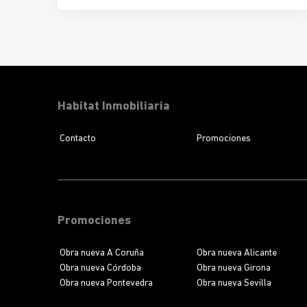
del
Segle XX de Terrassa
. La urbanización ofrece
10 viviendas adosadas
de 3 dormitorios y 3 baños,
ideales para quienes buscan
confort, luminosidad y
diseño con carácter
. Con las obras en marcha, este
proyecto ya es una
realidad tangible
para futuros
propietarios que desean planificar su nuevo hogar.
Habitat Inmobiliaria
Contacto
Promociones
Promociones
Obra nueva A Coruña
Obra nueva Alicante
Obra nueva Córdoba
Obra nueva Girona
Obra nueva Pontevedra
Obra nueva Sevilla