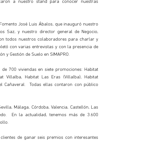
caron a nuestro stand para conocer nuestras
e Fomento José Luis Ábalos, que inauguró nuestro
os Saz, y nuestro director general de Negocio,
n todos nuestros colaboradores para charlar y
etó con varias entrevistas y con la presencia de
ión y Gestión de Suelo en SIMAPRO.
de 700 viviendas en siete promociones: Habitat
t Villalba, Habitat Las Eras (Villalba), Habitat
el Cañaveral. Todas ellas contaron con público
villa, Málaga, Córdoba, Valencia, Castellón, Las
edo. En la actualidad, tenemos más de 3.600
ollo.
clientes de ganar seis premios con interesantes