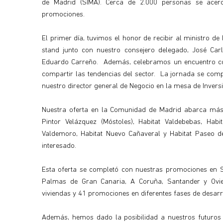
de Madrid (SIMA). Cerca de 2.000 personas se acer
promociones.
El primer día, tuvimos el honor de recibir al ministro d
stand junto con nuestro consejero delegado, José Carl
Eduardo Carreño. Además, celebramos un encuentro co
compartir las tendencias del sector. La jornada se compl
nuestro director general de Negocio en la mesa de Invers
Nuestra oferta en la Comunidad de Madrid abarca más 
Pintor Velázquez (Móstoles), Habitat Valdebebas, Habita
Valdemoro, Habitat Nuevo Cañaveral y Habitat Paseo d
interesado.
Esta oferta se completó con nuestras promociones en Se
Palmas de Gran Canaria, A Coruña, Santander y Ovi
viviendas y 41 promociones en diferentes fases de desarr
Además, hemos dado la posibilidad a nuestros futuros 