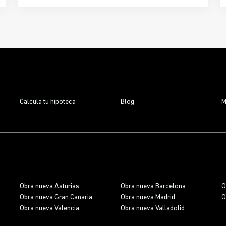
iniciado, diseñada para quienes buscan
comodidad,
diseño moderno y ubicación privilegiada
. Con
93
viviendas de 1 a 4 dormitorios
, 7 locales
comerciales y 1 oficina, este proyecto ya es una
realidad
, y los futuros propietarios pueden empezar
a planificar su nuevo hogar mientras se completa
la obra.
Calcula tu hipoteca
Blog
M
Obra nueva Asturias
Obra nueva Barcelona
O
Obra nueva Gran Canaria
Obra nueva Madrid
O
Obra nueva Valencia
Obra nueva Valladolid