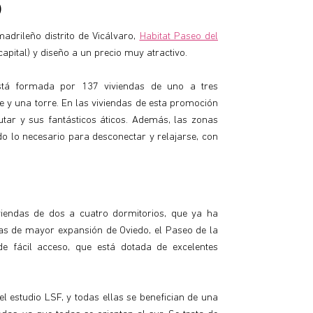
)
adrileño distrito de Vicálvaro,
Habitat Paseo del
apital) y diseño a un precio muy atractivo.
stá formada por 137 viviendas de uno a tres
e y una torre. En las viviendas de esta promoción
utar y sus fantásticos áticos. Además, las zonas
o lo necesario para desconectar y relajarse, con
iendas de dos a cuatro dormitorios, que ya ha
nas de mayor expansión de Oviedo, el Paseo de la
e fácil acceso, que está dotada de excelentes
l estudio LSF, y todas ellas se benefician de una