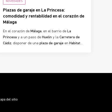
NOVEDADES
Plazas de garaje en La Princesa:
comodidad y rentabilidad en el corazón de
Málaga
En el corazón de
Málaga
, en el barrio de
La
Princesa
y a un paso de
Huelin
y la
Carretera de
Cádiz
, disponer de una
plaza de garaje
en
Habitat
Nuevo San Lucas
se convierte en un auténtico valor
añadido. Más que un espacio para tu coche, estas
plazas representan
comodidad, seguridad y una
inversión inteligente
en una zona con alta
demanda y escasez de aparcamiento, donde vivir
cerca del
Bosque Urbano
y de las mejores
conexiones de la ciudad marca la diferencia.
apa del sitio