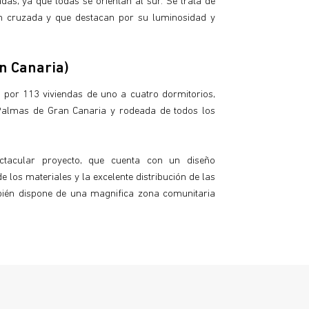
das, ya que todas se orientan al sur. Se trata de
ión cruzada y que destacan por su luminosidad y
n Canaria)
por 113 viviendas de uno a cuatro dormitorios,
 Palmas de Gran Canaria y rodeada de todos los
tacular proyecto, que cuenta con un diseño
 los materiales y la excelente distribución de las
mbién dispone de una magnifica zona comunitaria