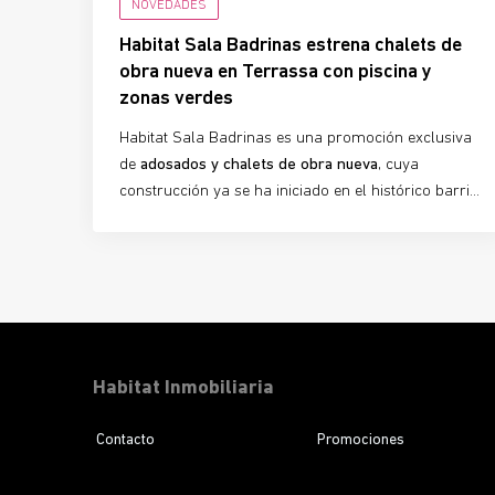
NOVEDADES
Habitat Sala Badrinas estrena chalets de
obra nueva en Terrassa con piscina y
zonas verdes
Habitat Sala Badrinas es una promoción exclusiva
de
adosados y chalets de obra nueva
, cuya
construcción ya se ha iniciado en el histórico barrio
del
Segle XX de Terrassa
. La urbanización ofrece
10 viviendas adosadas
de 3 dormitorios y 3 baños,
ideales para quienes buscan
confort, luminosidad y
diseño con carácter
. Con las obras en marcha, este
proyecto ya es una
realidad tangible
para futuros
propietarios que desean planificar su nuevo hogar.
Habitat Inmobiliaria
Contacto
Promociones