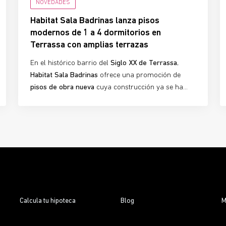
NOVEDADES
Habitat Sala Badrinas lanza pisos
modernos de 1 a 4 dormitorios en
Terrassa con amplias terrazas
En el histórico barrio del
Siglo XX de Terrassa
,
Habitat Sala Badrinas
ofrece una promoción de
pisos de obra nueva
cuya construcción ya se ha
iniciado, diseñada para quienes buscan
comodidad,
diseño moderno y ubicación privilegiada
. Con
93
viviendas de 1 a 4 dormitorios
, 7 locales
comerciales y 1 oficina, este proyecto ya es una
realidad
, y los futuros propietarios pueden empezar
a planificar su nuevo hogar mientras se completa
la obra.
Calcula tu hipoteca
Blog
M