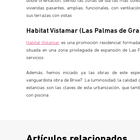
doble orientación, siendo las zonas de día las más solea
viviendas pasantes, amplias, funcionales, con ventilac
sus terrazas con vistas.
Habitat Vistamar (Las Palmas de Gra
Habitat Vistamar
es una promoción residencial formada 
situada en una zona privilegiada de expansión de Las
servicios.
Además, hemos iniciado ya las obras de este espec
vanguardista obra de Brive7. La luminosidad, la calidad de
estancias son las claves de esta urbanización, que ta
con piscina.
Artículos relacionados