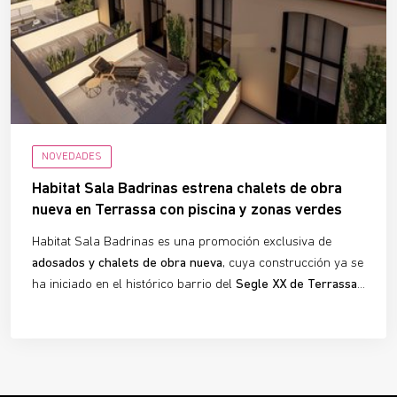
NOVEDADES
Habitat Sala Badrinas estrena chalets de obra
nueva en Terrassa con piscina y zonas verdes
Habitat Sala Badrinas es una promoción exclusiva de
adosados y chalets de obra nueva
, cuya construcción ya se
ha iniciado en el histórico barrio del
Segle XX de Terrassa
.
La urbanización ofrece
10 viviendas adosadas
de 3
dormitorios y 3 baños, ideales para quienes buscan
confort, luminosidad y diseño con carácter
. Con las obras
en marcha, este proyecto ya es una
realidad tangible
para
futuros propietarios que desean planificar su nuevo hogar.