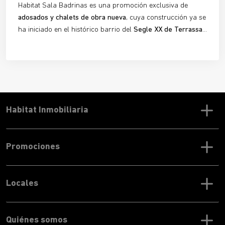
Habitat Sala Badrinas es una promoción exclusiva de
adosados y chalets de obra nueva
, cuya construcción ya se
ha iniciado en el histórico barrio del
Segle XX de Terrassa
.
La urbanización ofrece
10 viviendas adosadas
de 3
dormitorios y 3 baños, ideales para quienes buscan
confort, luminosidad y diseño con carácter
. Con las obras
en marcha, este proyecto ya es una
realidad tangible
para
futuros propietarios que desean planificar su nuevo hogar.
Habitat Inmobiliaria
Promociones
Locales
Quiénes somos