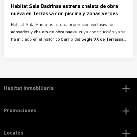
Habitat Sala Badrinas estrena chalets de obra
nueva en Terrassa con piscina y zonas verdes
Habitat Sala Badrinas es una promoción exclusiva de
adosados y chalets de obra nueva
, cuya construcción ya se
ha iniciado en el histórico barrio del
Segle XX de Terrassa
.
La urbanización ofrece
10 viviendas adosadas
de 3
dormitorios y 3 baños, ideales para quienes buscan
confort, luminosidad y diseño con carácter
. Con las obras
en marcha, este proyecto ya es una
realidad tangible
para
futuros propietarios que desean planificar su nuevo hogar.
Habitat Inmobiliaria
Promociones
Locales