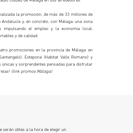
tadio Ciudad de Málaga en sus alrededores.
inalizada la promoción, de más de 33 millones de
 Andalucía y, en concreto, con Málaga, una zona
os impulsando el empleo y la economía local,
rtables y de calidad.
atro promociones en la provincia de Málaga: en
Santangelo), Estepona (Habitat Valle Romano) y
s únicas y sorprendentes pensadas para disfrutar
brelas!
(link promos Málaga)
 serán útiles a la hora de elegir un