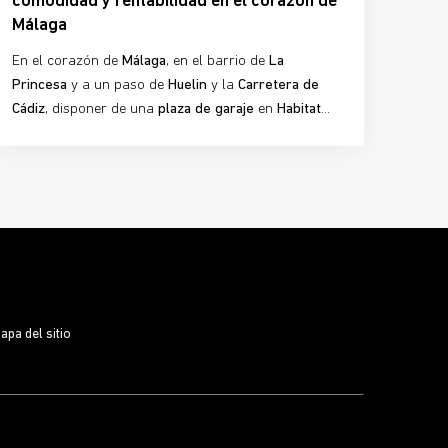
comodidad y rentabilidad en el corazón de
Málaga
En el corazón de
Málaga
, en el barrio de
La
Princesa
y a un paso de
Huelin
y la
Carretera de
Cádiz
, disponer de una
plaza de garaje
en
Habitat
Nuevo San Lucas
se convierte en un auténtico valor
añadido. Más que un espacio para tu coche, estas
plazas representan
comodidad, seguridad y una
inversión inteligente
en una zona con alta
demanda y escasez de aparcamiento, donde vivir
cerca del
Bosque Urbano
y de las mejores
conexiones de la ciudad marca la diferencia.
apa del sitio