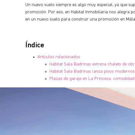
Un nuevo suelo siempre es algo muy especial, ya que sup
promoción. Por eso, en Habitat Inmobiliaria nos alegra 
en un nuevo suelo para construir una promoción en Mál
Índice
Artículos relacionados
Habitat Sala Badrinas estrena chalets de ob
Habitat Sala Badrinas lanza pisos modernos 
Plazas de garaje en La Princesa: comodidad 