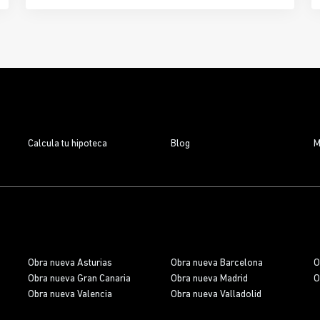
iniciado, diseñada para quienes buscan
comodidad,
diseño moderno y ubicación privilegiada
. Con
93
viviendas de 1 a 4 dormitorios
, 7 locales
comerciales y 1 oficina, este proyecto ya es una
realidad
, y los futuros propietarios pueden empezar
a planificar su nuevo hogar mientras se completa
la obra.
Calcula tu hipoteca
Blog
M
Obra nueva Asturias
Obra nueva Barcelona
O
Obra nueva Gran Canaria
Obra nueva Madrid
O
Obra nueva Valencia
Obra nueva Valladolid