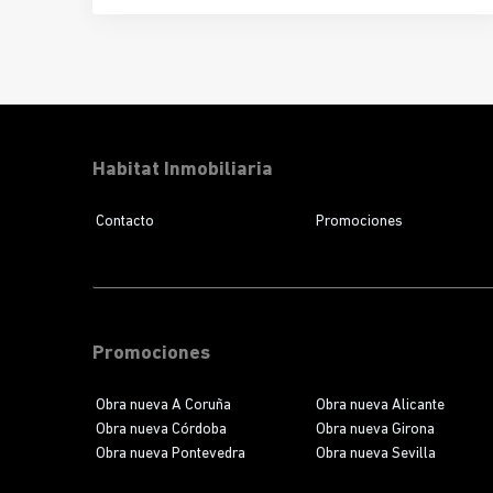
del
Segle XX de Terrassa
. La urbanización ofrece
10 viviendas adosadas
de 3 dormitorios y 3 baños,
ideales para quienes buscan
confort, luminosidad y
diseño con carácter
. Con las obras en marcha, este
proyecto ya es una
realidad tangible
para futuros
propietarios que desean planificar su nuevo hogar.
Habitat Inmobiliaria
Contacto
Promociones
Promociones
Obra nueva A Coruña
Obra nueva Alicante
Obra nueva Córdoba
Obra nueva Girona
Obra nueva Pontevedra
Obra nueva Sevilla