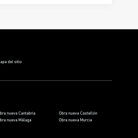
Nuevo San Lucas
se convierte en un auténtico valor
añadido. Más que un espacio para tu coche, estas
plazas representan
comodidad, seguridad y una
inversión inteligente
en una zona con alta
demanda y escasez de aparcamiento, donde vivir
cerca del
Bosque Urbano
y de las mejores
conexiones de la ciudad marca la diferencia.
apa del sitio
bra nueva Cantabria
Obra nueva Castellón
bra nueva Málaga
Obra nueva Murcia