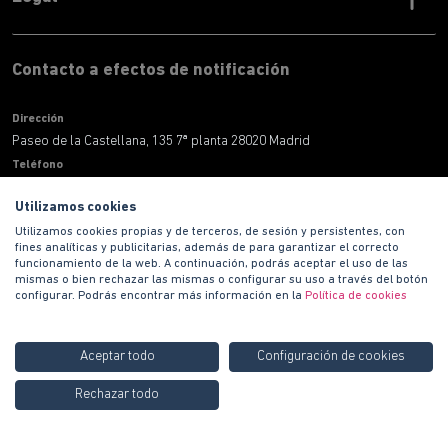
Contacto a efectos de notificación
Dirección
Paseo de la Castellana, 135 7ª planta 28020 Madrid
Teléfono
900 100 420
Utilizamos cookies
Correo electronico
Utilizamos cookies propias y de terceros, de sesión y persistentes, con
informacion@habitat.es
fines analíticas y publicitarias, además de para garantizar el correcto
Territoriales
funcionamiento de la web. A continuación, podrás aceptar el uso de las
mismas o bien rechazar las mismas o configurar su uso a través del botón
configurar. Podrás encontrar más información en la
Política de cookies
Aceptar todo
Configuración de cookies
Rechazar todo
Copyright © 2021 PROMOCIONES HABITAT S.A.