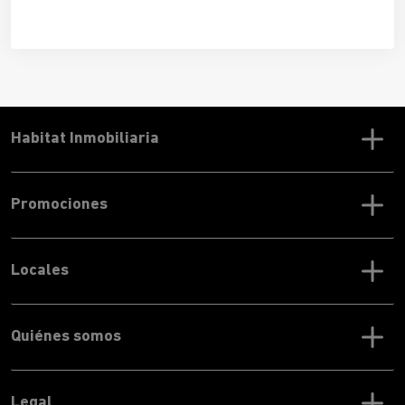
La urbanización ofrece
10 viviendas adosadas
de 3
dormitorios y 3 baños, ideales para quienes buscan
confort, luminosidad y diseño con carácter
. Con las obras
en marcha, este proyecto ya es una
realidad tangible
para
futuros propietarios que desean planificar su nuevo hogar.
Habitat Inmobiliaria
Promociones
Locales
Quiénes somos
Legal