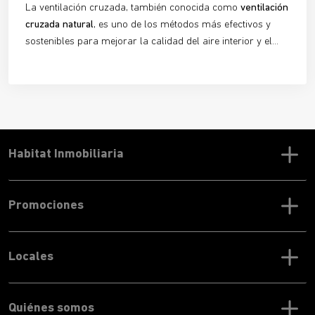
La ventilación cruzada, también conocida como
ventilación
cruzada natural
, es uno de los métodos más efectivos y
sostenibles para mejorar la calidad del aire interior y el
confort térmico en edificios y viviendas. Un sistema que
aprovecha la fuerza del viento y que, si se utiliza
correctamente, mejorará tu calidad de vida y te permitirá
ahorrar en la factura de la luz.
Habitat Inmobiliaria
Promociones
Locales
Quiénes somos