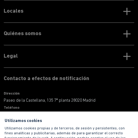
Locales
Quiénes somos
Legal
Contacto a efectos de notificación
Dirección
Paseo de la Castellana, 135 7ª planta 28020 Madrid
Teléfono
900 100 420
Utilizamos cookies
Correo electronico
informacion@habitat.es
Utilizamos cookies propias y de terceros, de sesión y persistentes, con
fines analíticas y publicitarias, además de para garantizar el correcto
Territoriales