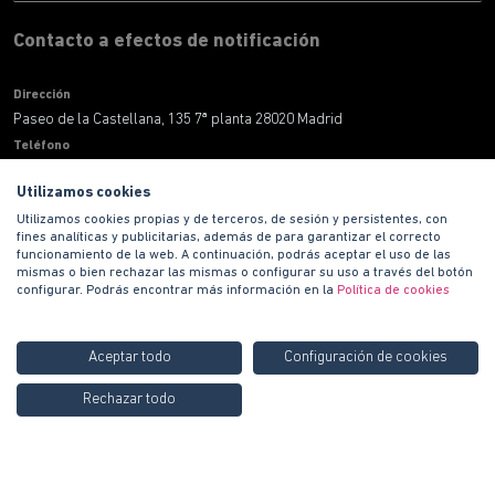
Contacto a efectos de notificación
Dirección
Paseo de la Castellana, 135 7ª planta 28020 Madrid
Teléfono
900 100 420
Utilizamos cookies
Correo electronico
informacion@habitat.es
Utilizamos cookies propias y de terceros, de sesión y persistentes, con
fines analíticas y publicitarias, además de para garantizar el correcto
Territoriales
funcionamiento de la web. A continuación, podrás aceptar el uso de las
mismas o bien rechazar las mismas o configurar su uso a través del botón
configurar. Podrás encontrar más información en la
Política de cookies
Aceptar todo
Configuración de cookies
Rechazar todo
Copyright © 2021 PROMOCIONES HABITAT S.A.