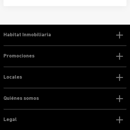
cerca de Sevilla para vivir son
lugares amables, tranquilos
y muy bien conectados
con el centro histórico y con todos
los servicios necesarios, además de contar con una
riqueza patrimonial e histórica envidiable.
Habitat Inmobiliaria
Promociones
Locales
Quiénes somos
Legal