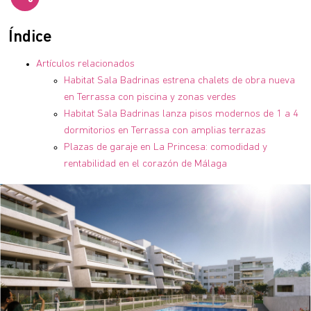
Índice
Artículos relacionados
Habitat Sala Badrinas estrena chalets de obra nueva
en Terrassa con piscina y zonas verdes
Habitat Sala Badrinas lanza pisos modernos de 1 a 4
dormitorios en Terrassa con amplias terrazas
Plazas de garaje en La Princesa: comodidad y
rentabilidad en el corazón de Málaga