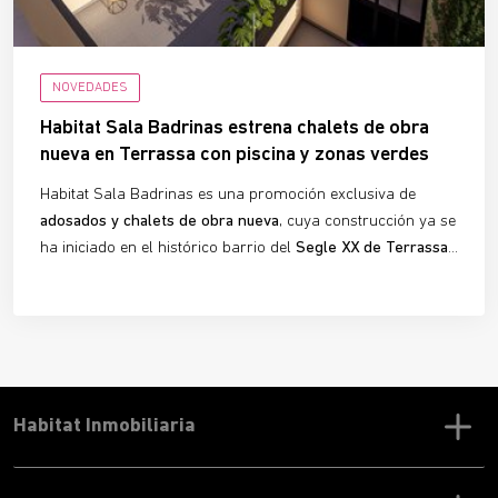
NOVEDADES
Habitat Sala Badrinas estrena chalets de obra
nueva en Terrassa con piscina y zonas verdes
Habitat Sala Badrinas es una promoción exclusiva de
adosados y chalets de obra nueva
, cuya construcción ya se
ha iniciado en el histórico barrio del
Segle XX de Terrassa
.
La urbanización ofrece
10 viviendas adosadas
de 3
dormitorios y 3 baños, ideales para quienes buscan
confort, luminosidad y diseño con carácter
. Con las obras
en marcha, este proyecto ya es una
realidad tangible
para
futuros propietarios que desean planificar su nuevo hogar.
Habitat Inmobiliaria