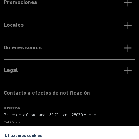
Promociones
Locales
Quiénes somos
Legal
Contacto a efectos de notificación
Dirección
Paseo de la Castellana, 135 7ª planta 28020 Madrid
Teléfono
900 100 420
Utilizamos cookies
Correo electronico