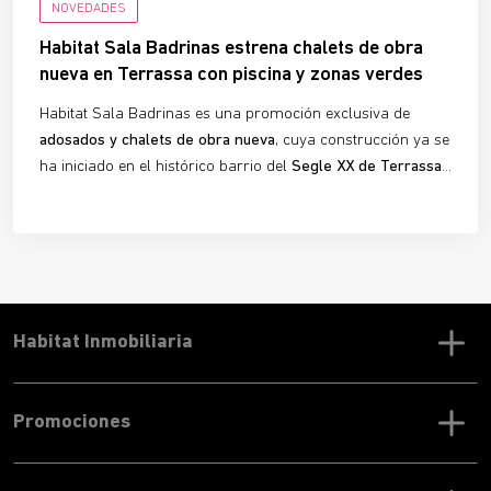
NOVEDADES
Habitat Sala Badrinas estrena chalets de obra
nueva en Terrassa con piscina y zonas verdes
Habitat Sala Badrinas es una promoción exclusiva de
adosados y chalets de obra nueva
, cuya construcción ya se
ha iniciado en el histórico barrio del
Segle XX de Terrassa
.
La urbanización ofrece
10 viviendas adosadas
de 3
dormitorios y 3 baños, ideales para quienes buscan
confort, luminosidad y diseño con carácter
. Con las obras
en marcha, este proyecto ya es una
realidad tangible
para
futuros propietarios que desean planificar su nuevo hogar.
Habitat Inmobiliaria
Promociones