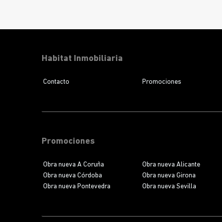
ideales para quienes buscan
confort, luminosidad y
diseño con carácter
. Con las obras en marcha, este
proyecto ya es una
realidad tangible
para futuros
propietarios que desean planificar su nuevo hogar.
Habitat Inmobiliaria
Contacto
Promociones
Promociones
Obra nueva A Coruña
Obra nueva Alicante
Obra nueva Córdoba
Obra nueva Girona
Obra nueva Pontevedra
Obra nueva Sevilla