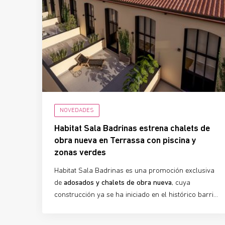
NOVEDADES
Habitat Sala Badrinas estrena chalets de
obra nueva en Terrassa con piscina y
zonas verdes
Habitat Sala Badrinas es una promoción exclusiva
de
adosados y chalets de obra nueva
, cuya
construcción ya se ha iniciado en el histórico barrio
del
Segle XX de Terrassa
. La urbanización ofrece
10 viviendas adosadas
de 3 dormitorios y 3 baños,