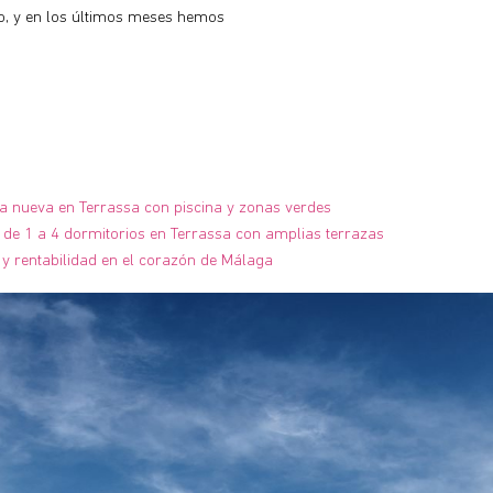
, y en los últimos meses hemos
ra nueva en Terrassa con piscina y zonas verdes
de 1 a 4 dormitorios en Terrassa con amplias terrazas
y rentabilidad en el corazón de Málaga