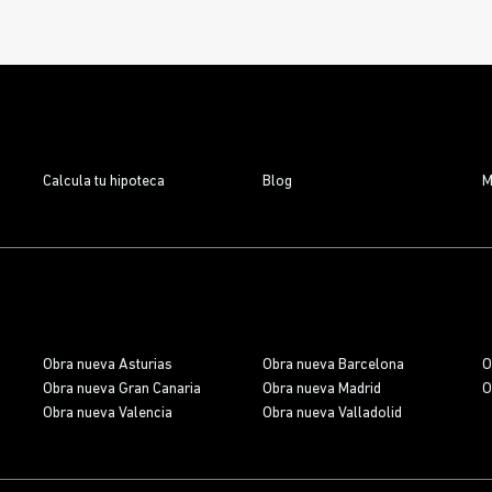
viviendas de 1 a 4 dormitorios
, 7 locales
comerciales y 1 oficina, este proyecto ya es una
realidad
, y los futuros propietarios pueden empezar
a planificar su nuevo hogar mientras se completa
la obra.
Calcula tu hipoteca
Blog
M
Obra nueva Asturias
Obra nueva Barcelona
O
Obra nueva Gran Canaria
Obra nueva Madrid
O
Obra nueva Valencia
Obra nueva Valladolid