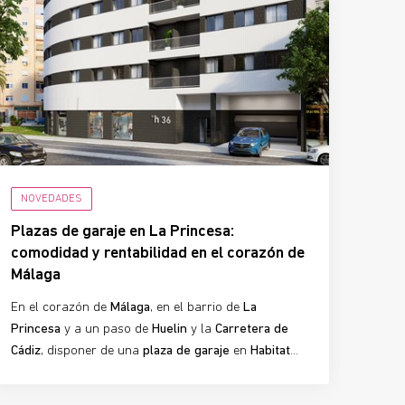
NOVEDADES
Plazas de garaje en La Princesa:
comodidad y rentabilidad en el corazón de
Málaga
En el corazón de
Málaga
, en el barrio de
La
Princesa
y a un paso de
Huelin
y la
Carretera de
Cádiz
, disponer de una
plaza de garaje
en
Habitat
Nuevo San Lucas
se convierte en un auténtico valor
añadido. Más que un espacio para tu coche, estas