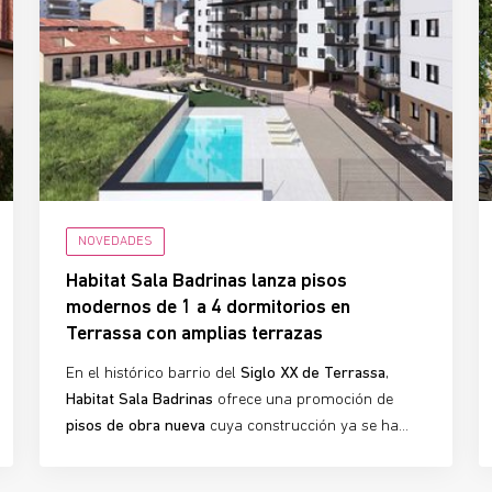
NOVEDADES
Habitat Sala Badrinas lanza pisos
modernos de 1 a 4 dormitorios en
Terrassa con amplias terrazas
En el histórico barrio del
Siglo XX de Terrassa
,
Habitat Sala Badrinas
ofrece una promoción de
pisos de obra nueva
cuya construcción ya se ha
iniciado, diseñada para quienes buscan
comodidad,
diseño moderno y ubicación privilegiada
. Con
93