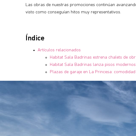
Las obras de nuestras promociones continúan avanzando
visto como conseguían hitos muy representativos.
Índice
Artículos relacionados
Habitat Sala Badrinas estrena chalets de ob
Habitat Sala Badrinas lanza pisos modernos 
Plazas de garaje en La Princesa: comodidad 