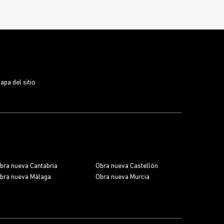
plazas representan
comodidad, seguridad y una
inversión inteligente
en una zona con alta
demanda y escasez de aparcamiento, donde vivir
cerca del
Bosque Urbano
y de las mejores
conexiones de la ciudad marca la diferencia.
apa del sitio
bra nueva Cantabria
Obra nueva Castellón
bra nueva Málaga
Obra nueva Murcia