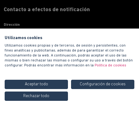
Contacto a efectos de notificación
Dirección
Paseo de la Castellana, 135 7ª planta 28020 Madrid
Utilizamos cookies
Teléfono
900 100 420
Utilizamos cookies propias y de terceros, de sesión y persistentes, con
fines analíticas y publicitarias, además de para garantizar el correcto
Correo electronico
funcionamiento de la web. A continuación, podrás aceptar el uso de las
informacion@habitat.es
mismas o bien rechazar las mismas o configurar su uso a través del botón
configurar. Podrás encontrar más información en la
Política de cookies
Territoriales
Aceptar todo
Configuración de cookies
Llámanos GRATIS al
900
Rechazar todo
100 420
Copyright © 2021 PROMOCIONES HABITAT S.A.