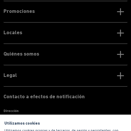
Promociones
Locales
Quiénes somos
Legal
Contacto a efectos de notificación
Dirección
Paseo de la Castellana, 135 7ª planta 28020 Madrid
Utilizamos cookies
Teléfono
Utilizamos cookies propias y de terceros, de sesión y persistentes, con