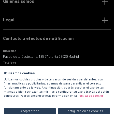
Quiénes somos
Legal
Contacto a efectos de notificación
Dirección
Paseo de la Castellana, 135 7ª planta 28020 Madrid
Teléfono
900 100 420
Utilizamos cookies
Correo electronico
Utilizamos cookies propias y de terceros, de sesión y persistentes, con
informacion@habitat.es
fines analíticas y publicitarias, además de para garantizar el correcto
Territoriales
funcionamiento de la web. A continuación, podrás aceptar el uso de las
mismas o bien rechazar las mismas o configurar su uso a través del botón
configurar. Podrás encontrar más información en la
Política de cookies
Aceptar todo
Configuración de cookies