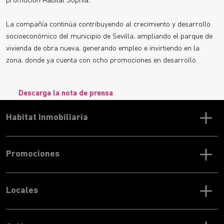
promoción Habitat Sophia.
La compañía continúa contribuyendo al crecimiento y desarrollo
socioeconómico del municipio de Sevilla, ampliando el parque de
vivienda de obra nueva, generando empleo e invirtiendo en la
zona, donde ya cuenta con ocho promociones en desarrollo.
Descarga la nota de prensa
Habitat Inmobiliaria
Promociones
Locales