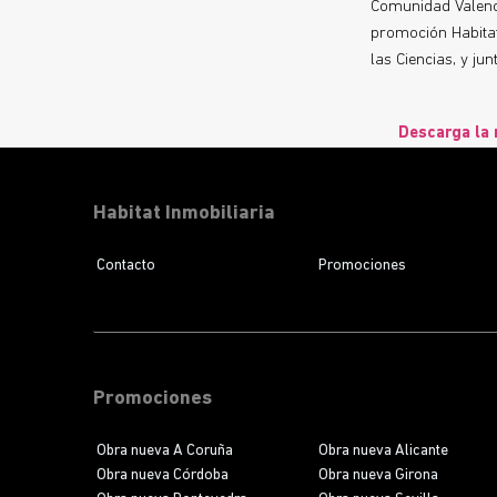
Comunidad Valenci
promoción Habitat
las Ciencias, y ju
Descarga la 
Habitat Inmobiliaria
Contacto
Promociones
Promociones
Obra nueva A Coruña
Obra nueva Alicante
Obra nueva Córdoba
Obra nueva Girona