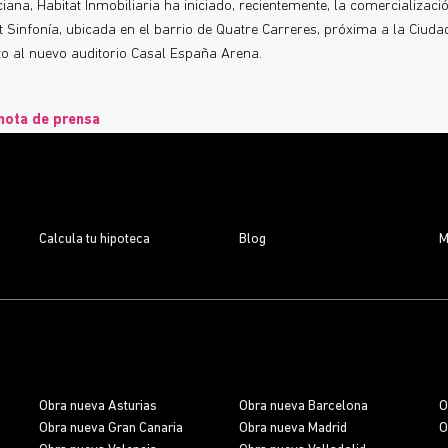
ana, Habitat Inmobiliaria ha iniciado, recientemente, la comercializaci
 Sinfonía, ubicada en el barrio de Quatre Carreres, próxima a la Ciudad
nto al nuevo auditorio Casal España Arena.
nota de prensa
Calcula tu hipoteca
Blog
M
Obra nueva Asturias
Obra nueva Barcelona
O
Obra nueva Gran Canaria
Obra nueva Madrid
O