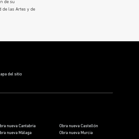
ón de su
 de las Artes y de
apa del sitio
bra nueva Cantabria
Obra nueva Castellón
bra nueva Málaga
Obra nueva Murcia