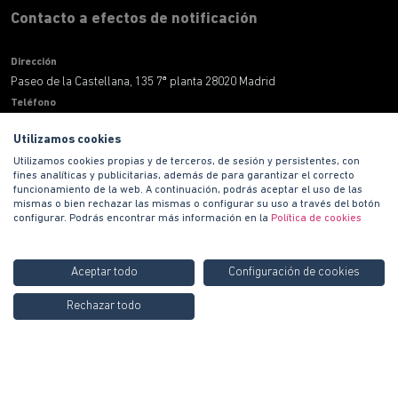
Contacto a efectos de notificación
Dirección
Paseo de la Castellana, 135 7ª planta 28020 Madrid
Teléfono
900 100 420
Utilizamos cookies
Correo electronico
Utilizamos cookies propias y de terceros, de sesión y persistentes, con
informacion@habitat.es
fines analíticas y publicitarias, además de para garantizar el correcto
Territoriales
funcionamiento de la web. A continuación, podrás aceptar el uso de las
mismas o bien rechazar las mismas o configurar su uso a través del botón
configurar. Podrás encontrar más información en la
Política de cookies
Aceptar todo
Configuración de cookies
Llámanos GRATIS al
900
Rechazar todo
Contáctanos
Copyright © 2021 PROMOCIONES HABITAT S.A.
100 420