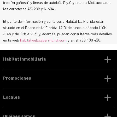
tren "Argañosa" y líneas de autobús E y O y con un fácil acceso a
las carreteras AS-232 y N-634.
El punto de información y venta para Habitat La Florida está
situado en el Paseo de la Florida 14 B, de lunes a sábado (10h
-14h y de 17h a 20h) y, además, pueden consultarse más detalles
en la web
habitatweb.cybermundi.com
y en el 900 100 420.
Habitat Inmobiliaria
Promociones
Locales
Quiénes somos